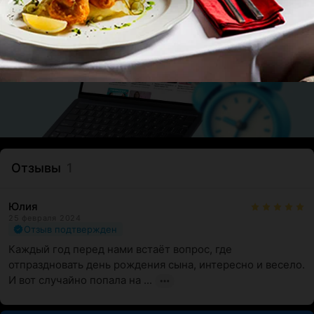
Отзывы
1
Юлия
25 февраля 2024
Отзыв подтвержден
Каждый год перед нами встаёт вопрос, где 
отпраздновать день рождения сына, интересно и весело. 
И вот случайно попала на ...