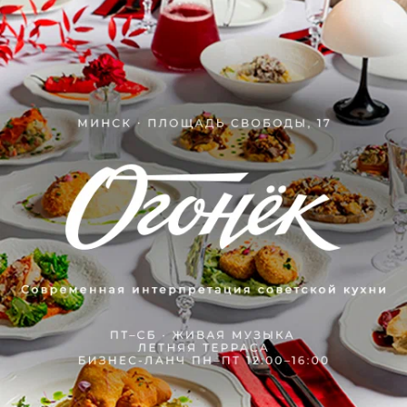
Логовед
4.3 км • ул. Мястровская
Центр развития речи и коммуникативных навыков
Летний нейроинтенсив для детей
Показать ещё