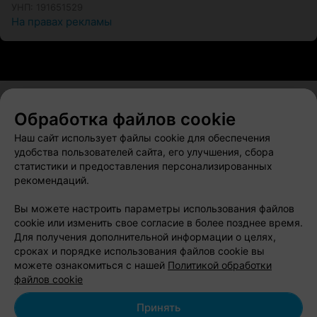
УНП: 191651529
На правах рекламы
Обработка файлов cookie
О проекте
Новости проекта
Размещение рекламы
Наш сайт использует файлы cookie для обеспечения
Вакансии
Публичный договор
Способы оплаты
удобства пользователей сайта, его улучшения, сбора
статистики и предоставления персонализированных
Публичный договор по использованию сервиса
рекомендаций.
«Афиша»
Пользовательское соглашение
Вы можете настроить параметры использования файлов
cookie или изменить свое согласие в более позднее время.
Написать в поддержку
Для получения дополнительной информации о целях,
Связаться по вопросам сотрудничества
сроках и порядке использования файлов cookie вы
Написать руководителю relax.by
можете ознакомиться с нашей
Политикой обработки
файлов cookie
Персональные настройки cookie
Обработка персональных данных
Принять