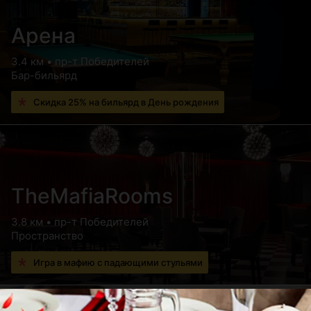
Арена
3.4 км • пр-т Победителей
Бар-бильярд
Скидка 25% на бильярд в День рождения
TheMafiaRooms
3.8 км • пр-т Победителей
Пространство
Игра в мафию с падающими стульями